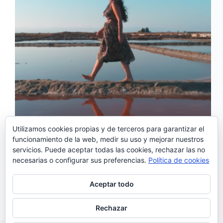
Utilizamos cookies propias y de terceros para garantizar el
funcionamiento de la web, medir su uso y mejorar nuestros
‘Caminho certo’ es el nuevo sencillo «Eu», el bello
servicios. Puede aceptar todas las cookies, rechazar las no
disco de estreno de Ela Vaz. Este tema ha sido
necesarias o configurar sus preferencias.
Política de cookies
presentado con este videoclip realizado por Nuno
Barbosa y grabado en la preciosa ciudad de Aveiro.
Letra de Caminho Certo Num dia sou quem me
Aceptar todo
encontro Num…
Noemí Sánchez
17/12/2017
Rechazar