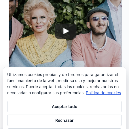
Utilizamos cookies propias y de terceros para garantizar el
funcionamiento de la web, medir su uso y mejorar nuestros
servicios. Puede aceptar todas las cookies, rechazar las no
‘Calhambeque’ es el primer sencillo que los tres
necesarias o configurar sus preferencias.
Política de cookies
jóvenes youtubers portugueses Nurb, Conguito y
Pakistan han presentado como primer single de un
álbum que verá la luz el 14 de abril. Para presentar
Aceptar todo
este tema, han grabado un videoclip para el…
Noemí Sánchez
08/04/2017
Rechazar