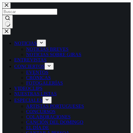
Saltar
al
contenido
Sin
resultados
NOTICIAS
NOTICIAS BREVES
NOTICIAS SOBRE GIRAS
ENTREVISTAS
CONCIERTOS
EVENTOS
CRÓNICAS
FOTOGALERÍAS
VIDEOCLIPS
NUESTRAS LISTAS
ESPECIALES
ARTISTAS PORTUGUESES
CONCURSOS
COLABORACIONES
CANCIÓN DEL DOMINGO
EL DÍA DE
CANTAR A PESSOA