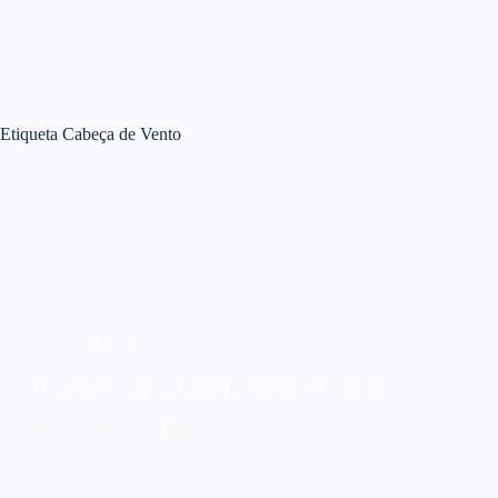
Etiqueta
Cabeça de Vento
NOTICIAS
A chama e o carvão, álbum de estreno de Príncipe