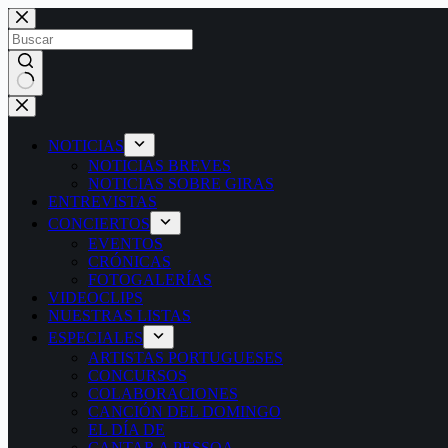
Saltar
al
contenido
Sin
resultados
NOTICIAS
NOTICIAS BREVES
NOTICIAS SOBRE GIRAS
ENTREVISTAS
CONCIERTOS
EVENTOS
CRÓNICAS
FOTOGALERÍAS
VIDEOCLIPS
NUESTRAS LISTAS
ESPECIALES
ARTISTAS PORTUGUESES
CONCURSOS
COLABORACIONES
CANCIÓN DEL DOMINGO
EL DÍA DE
CANTAR A PESSOA