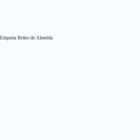
Etiqueta
Brites de Almeida
NOTICIAS
Bestiário es el nuevo álbum de los Gaiteiros de Lisboa