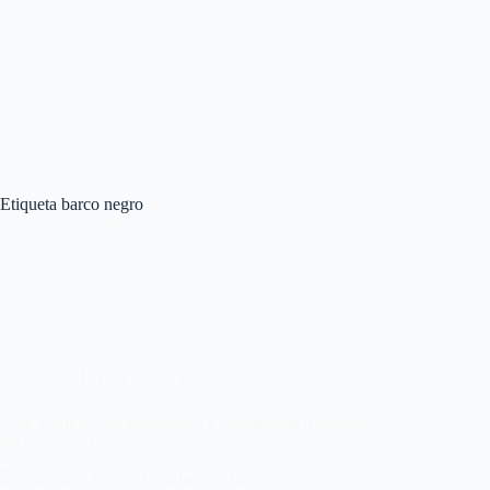
Etiqueta
barco negro
NOTICIAS BREVES
Lina_Raul Refree nominados a los premios franceses
Victoires du Jazz