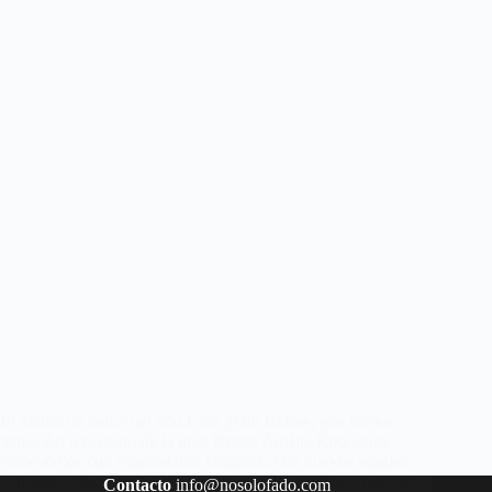
El álbum de debut del dúo Lina_Raül Refree, que recrea
temas del repertorio de la gran fadista Amália Rodrigues,
vistiéndolos con espectacular elegancia con nuevos ropajes
con sabor electrónico, está nominado a los premios franceses
Contacto
info@nosolofado.com