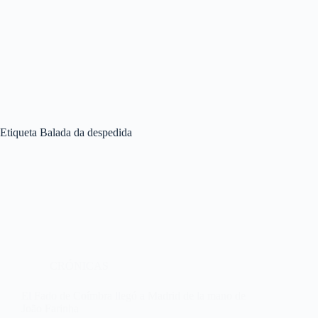
Etiqueta
Balada da despedida
CRÓNICAS
El Fado de Coímbra llegó a Madrid de la mano de
João Farinha