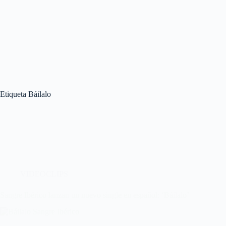
Etiqueta
Báilalo
VIDEOCLIPS
Sangre Ibérico lanzan un nuevo single en español: ‘Báilalo’