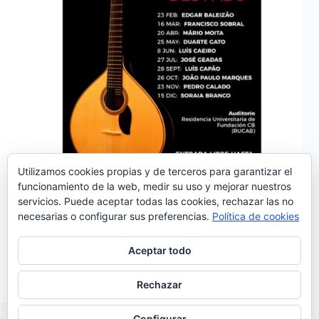
Utilizamos cookies propias y de terceros para garantizar el
funcionamiento de la web, medir su uso y mejorar nuestros
servicios. Puede aceptar todas las cookies, rechazar las no
Este viernes 23 de febrero comienza en la Fundación
necesarias o configurar sus preferencias.
Política de cookies
CB un ciclo de conciertos de fado en el auditorio de
la Residencia Universitaria RUCAB. El objetivo de
esta iniciativa de la Fundación es potenciar el
Aceptar todo
concepto de Eurociudad Badajoz-Elvas; <<que…
Noemí Sánchez
20/02/2018
Rechazar
Configurar