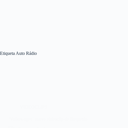
Etiqueta
Auto Rádio
VIDEOCLIPS
‘Volkswagen’ nuevo videoclip de Benjamin