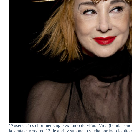
‘Ausência’ es el primer single extraído de «Pura Vida (banda sono
la venta el próximo 12 de abril y supone la vuelta por todo lo alto