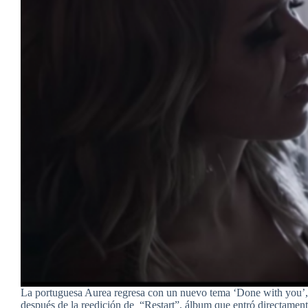
La portuguesa Aurea regresa con un nuevo tema ‘Done with you’,
después de la reedición de “Restart”, álbum que entró directament