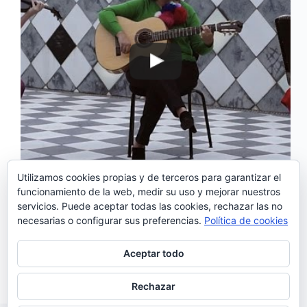
Utilizamos cookies propias y de terceros para garantizar el
funcionamiento de la web, medir su uso y mejorar nuestros
As 3 Marias, presentan ‘Ruga de Expressão’ el
servicios. Puede aceptar todas las cookies, rechazar las no
primer sencillo de «Depois» su tercer álbum de
necesarias o configurar sus preferencias.
Política de cookies
estudio que ha sido producido por Nuno Gonçalves
de la banda The Gift. Además de ‘Ruga de
expressão’, «Depois» está formado por otras 8
Aceptar todo
canciones: ‘A…
Noemí Sánchez
31/01/2017
Rechazar