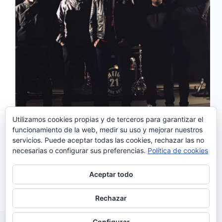
Utilizamos cookies propias y de terceros para garantizar el
funcionamiento de la web, medir su uso y mejorar nuestros
servicios. Puede aceptar todas las cookies, rechazar las no
Después de 4 años de su álbum debut homónimo, la
necesarias o configurar sus preferencias.
Política de cookies
banda Artigo 21 vuelve con un nuevo trabajo
«Ilusão». Artigo 21 nació en el verano de 2012, en
Lisboa, cuando Nika (2 Bags and 1/2; Colourblind),
Aceptar todo
Xico (Kidnapping; Colourblind)…
Noemí Sánchez
27/02/2019
Rechazar
Configurar