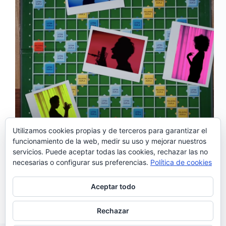
Utilizamos cookies propias y de terceros para garantizar el
funcionamiento de la web, medir su uso y mejorar nuestros
Durante estos días de confinamiento por el
servicios. Puede aceptar todas las cookies, rechazar las no
coronavirus, muchos artistas han aprovechado para
necesarias o configurar sus preferencias.
Política de cookies
componer nuevos temas y David Fonseca , uno de
ellos, nos ha regalado un nuevo tema: ‘You feel like
home’. Como además es un artista completo,
Aceptar todo
experto…
Noemí Sánchez
12/04/2020
Rechazar