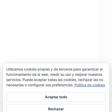
Utilizamos cookies propias y de terceros para garantizar el
funcionamiento de la web, medir su uso y mejorar nuestros
La fadista publica este mes «Ana Moura Best Of»,
servicios. Puede aceptar todas las cookies, rechazar las no
un recopilatorio con los temas más representativos de
necesarias o configurar sus preferencias.
Política de cookies
su carrera. Entre los temas elegidos hay, además de
fados tradicionales, como ‘Porque Teimas Nesta
Dor’ o ‘Fado Loucura’, canciones más pop que
Aceptar todo
grandes…
Noemí Sánchez
04/11/2017
Rechazar