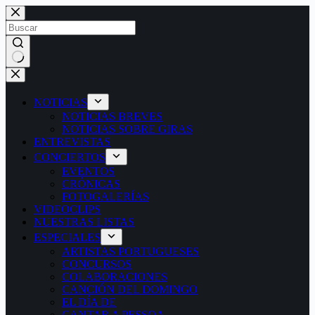
Saltar
al
contenido
Sin
resultados
NOTICIAS
NOTICIAS BREVES
NOTICIAS SOBRE GIRAS
ENTREVISTAS
CONCIERTOS
EVENTOS
CRÓNICAS
FOTOGALERÍAS
VIDEOCLIPS
NUESTRAS LISTAS
ESPECIALES
ARTISTAS PORTUGUESES
CONCURSOS
COLABORACIONES
CANCIÓN DEL DOMINGO
EL DÍA DE
CANTAR A PESSOA