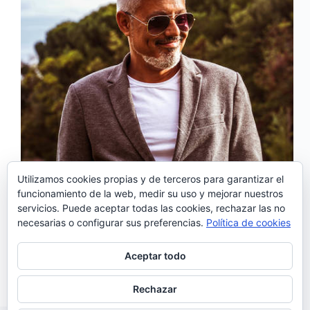
Utilizamos cookies propias y de terceros para garantizar el
funcionamiento de la web, medir su uso y mejorar nuestros
servicios. Puede aceptar todas las cookies, rechazar las no
‘Afronaut’s Lament’ es el cuarto sencillo del
necesarias o configurar sus preferencias.
Política de cookies
proyecto en solitario de Cabrita, que será lanzado en
octubre de 2020, por Omnichord Records. En él, el
saxofonista portugués cuenta con la participación de
Aceptar todo
los músicos Hélio Morais, João Gomes y David…
Noemí Sánchez
18/08/2020
Rechazar