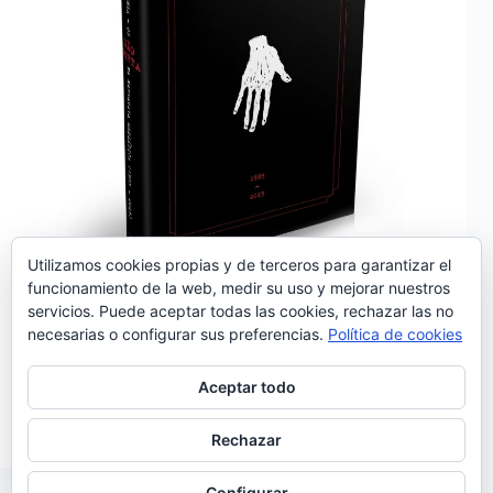
Utilizamos cookies propias y de terceros para garantizar el
funcionamiento de la web, medir su uso y mejorar nuestros
servicios. Puede aceptar todas las cookies, rechazar las no
El 27 de febrero se presentó el libro «Revista de
necesarias o configurar sus preferencias.
Política de cookies
Imprensa: os Mão Morta na Narrativa Mediática»
editado por Abysmo. Escrito por el vocalista del
grupo, Adolfo Luxúria Canibal, abarca la historia
Aceptar todo
del grupo desde 1985 a 2015. En palabras de…
Noemí Sánchez
04/03/2016
Rechazar
Configurar