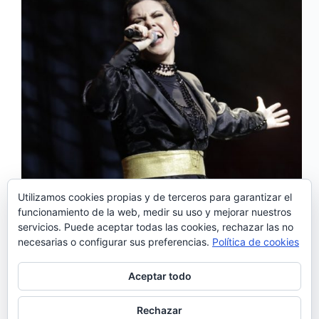
Utilizamos cookies propias y de terceros para garantizar el
funcionamiento de la web, medir su uso y mejorar nuestros
servicios. Puede aceptar todas las cookies, rechazar las no
Ana Laíns presenta «20 Anos – Ana Laíns e
necesarias o configurar sus preferencias.
Política de cookies
Convidados ao vivo no Casino Estoril», un disco
grabado en el concierto de celebración de los 20
años de carrera de la artista que agotó las entradas
Aceptar todo
del Salão Preto e…
Noemí Sánchez
20/04/2021
Rechazar