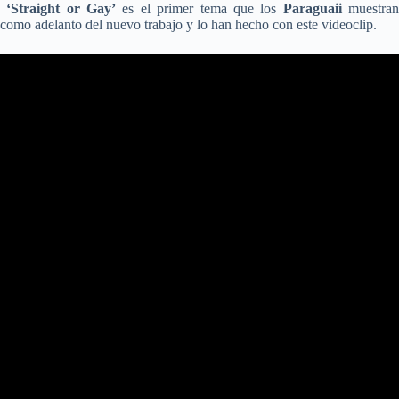
‘Straight or Gay’
es el primer tema que los
Paraguaii
muestra
como adelanto del nuevo trabajo y lo han hecho con este videoclip.