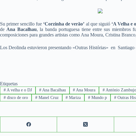
Su primer sencillo fue
‘Corzinha de verão’
al que siguió
‘A Velha e
de
Ana Bacalhau
, la banda portuguesa tiene entre sus miembros f
composiciones para grandes artistas como Ana Moura, Cristina Branco
Los Deolinda estuvieron presentando «Outras Histórias» en Santiago
Etiquetas
#
A velha e o DJ
#
Ana Bacalhau
#
Ana Moura
#
António Zambuj
#
disco de oro
#
Manel Cruz
#
Mariza
#
Mundo p
#
Outras His