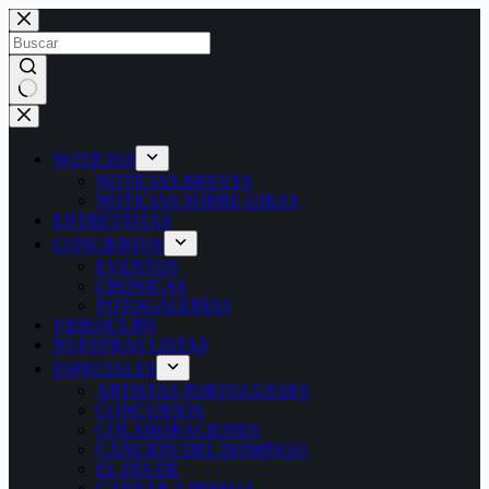
Saltar
al
contenido
Sin
resultados
NOTICIAS
NOTICIAS BREVES
NOTICIAS SOBRE GIRAS
ENTREVISTAS
CONCIERTOS
EVENTOS
CRÓNICAS
FOTOGALERÍAS
VIDEOCLIPS
NUESTRAS LISTAS
ESPECIALES
ARTISTAS PORTUGUESES
CONCURSOS
COLABORACIONES
CANCIÓN DEL DOMINGO
EL DÍA DE
CANTAR A PESSOA