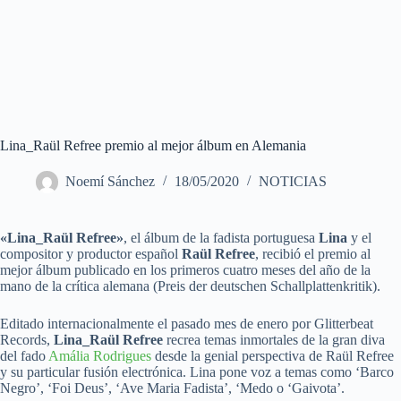
Lina_Raül Refree premio al mejor álbum en Alemania
Noemí Sánchez
18/05/2020
NOTICIAS
«Lina_Raül Refree»
, el álbum de la fadista portuguesa
Lina
y el
compositor y productor español
Raül Refree
, recibió el premio al
mejor álbum publicado en los primeros cuatro meses del año de la
mano de la crítica alemana (Preis der deutschen Schallplattenkritik).
Editado internacionalmente el pasado mes de enero por Glitterbeat
Records,
Lina_Raül Refree
recrea temas inmortales de la gran diva
del fado
Amália Rodrigues
desde la genial perspectiva de Raül Refree
y su particular fusión electrónica. Lina pone voz a temas como ‘Barco
Negro’, ‘Foi Deus’, ‘Ave Maria Fadista’, ‘Medo o ‘Gaivota’.