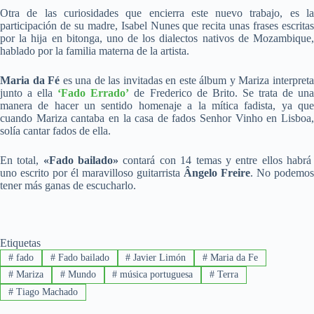
Otra de las curiosidades que encierra este nuevo trabajo, es la
participación de su madre, Isabel Nunes que recita unas frases escritas
por la hija en bitonga, uno de los dialectos nativos de Mozambique,
hablado por la familia materna de la artista.
Maria da Fé
es una de las invitadas en este álbum y Mariza interpret
junto a ella
‘Fado Errado’
de Frederico de Brito. Se trata de un
manera de hacer un sentido homenaje a la mítica fadista, ya que
cuando Mariza cantaba en la casa de fados Senhor Vinho en Lisboa,
solía cantar fados de ella.
En total,
«Fado bailado»
contará con 14 temas y entre ellos habr
uno escrito por él maravilloso guitarrista
Ângelo Freire
. No podemos
tener más ganas de escucharlo.
Etiquetas
#
fado
#
Fado bailado
#
Javier Limón
#
Maria da Fe
#
Mariza
#
Mundo
#
música portuguesa
#
Terra
#
Tiago Machado