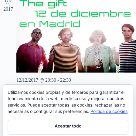
Dic
c
c
c
12
2017
i
i
i
o
ó
ó
n
n
n
a
d
d
l
e
e
a
v
v
f
i
i
e
s
s
c
t
t
h
a
a
a
s
s
.
d
e
12/12/2017 @ 20:30
-
22:30
E
v
The Gift en Madrid
e
Utilizamos cookies propias y de terceros para garantizar el
Teatro Nuevo Apolo
Plaza de Tirso de Molina, 1,, Madrid
n
funcionamiento de la web, medir su uso y mejorar nuestros
t
servicios. Puede aceptar todas las cookies, rechazar las no
15€
o
necesarias o configurar sus preferencias.
Política de cookies
Aceptar todo