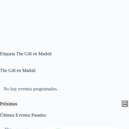
Etiqueta
The Gift en Madrid
The Gift en Madrid
No hay eventos programados.
N
N
Próximos
L
a
a
S
i
v
v
e
Últimos Eventos Pasados
s
e
e
l
t
g
g
e
a
a
a
c