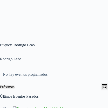
Etiqueta
Rodrigo Leão
Rodrigo Leão
No hay eventos programados.
N
N
Próximos
L
a
a
S
i
v
v
e
Últimos Eventos Pasados
s
e
e
l
t
g
g
e
a
a
a
c