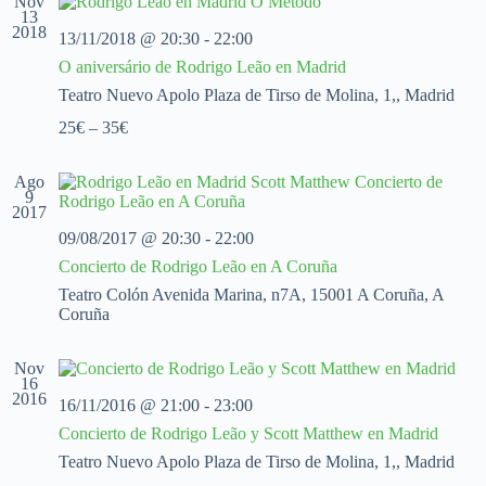
Nov
c
c
c
13
2018
i
i
i
13/11/2018 @ 20:30
-
22:00
o
ó
ó
O aniversário de Rodrigo Leão en Madrid
n
n
n
a
d
d
Teatro Nuevo Apolo
Plaza de Tirso de Molina, 1,, Madrid
l
e
e
a
25€ – 35€
v
v
f
i
i
e
s
s
c
Ago
t
t
9
h
a
a
2017
a
s
s
.
09/08/2017 @ 20:30
-
22:00
d
Concierto de Rodrigo Leão en A Coruña
e
E
Teatro Colón
Avenida Marina, n7A, 15001 A Coruña, A
v
Coruña
e
n
t
Nov
16
o
2016
16/11/2016 @ 21:00
-
23:00
Concierto de Rodrigo Leão y Scott Matthew en Madrid
Teatro Nuevo Apolo
Plaza de Tirso de Molina, 1,, Madrid