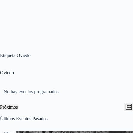
Etiqueta
Oviedo
Oviedo
No hay eventos programados.
N
N
Próximos
L
a
a
S
i
v
v
e
Últimos Eventos Pasados
s
e
e
l
t
g
g
e
a
a
a
c