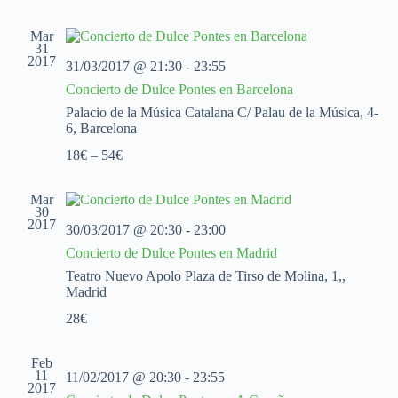
l
t
g
g
e
a
a
a
c
Mar
c
c
c
31
2017
i
i
i
31/03/2017 @ 21:30
-
23:55
o
ó
ó
Concierto de Dulce Pontes en Barcelona
n
n
n
a
d
d
Palacio de la Música Catalana
C/ Palau de la Música, 4-
l
e
e
6, Barcelona
a
v
v
f
18€ – 54€
i
i
e
s
s
c
t
t
h
Mar
a
a
30
a
s
s
2017
.
30/03/2017 @ 20:30
-
23:00
d
Concierto de Dulce Pontes en Madrid
e
E
Teatro Nuevo Apolo
Plaza de Tirso de Molina, 1,,
v
Madrid
e
28€
n
t
o
Feb
11
11/02/2017 @ 20:30
-
23:55
2017