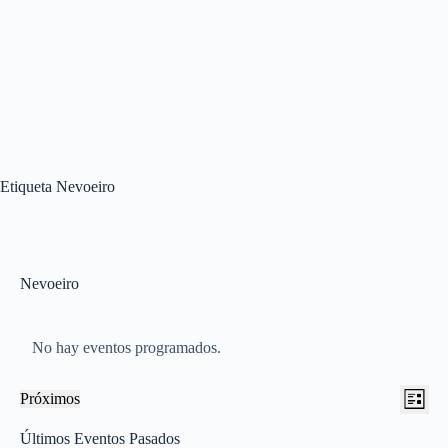
Etiqueta
Nevoeiro
Nevoeiro
No hay eventos programados.
N
N
Próximos
L
a
a
S
i
v
v
e
Últimos Eventos Pasados
s
e
e