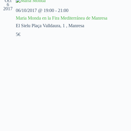
Oct
c
c
c
6
2017
i
i
i
06/10/2017 @ 19:00
-
21:00
o
ó
ó
Maria Monda en la Fira Mediterránea de Manresa
n
n
n
a
d
d
El Sielu
Plaça Valldaura, 1 , Manresa
l
e
e
a
5€
v
v
f
i
i
e
s
s
c
t
t
h
a
a
a
s
s
.
d
e
E
v
e
n
t
o