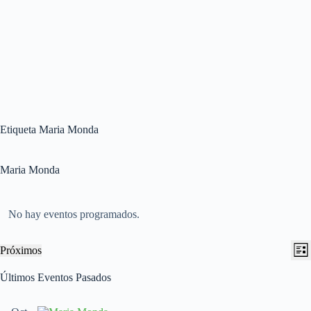
Etiqueta
Maria Monda
Maria Monda
No hay eventos programados.
N
N
Próximos
L
a
a
S
i
v
v
e
Últimos Eventos Pasados
s
e
e
l
t
g
g
e
a
a
a
c