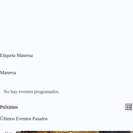
Etiqueta
Manresa
Manresa
No hay eventos programados.
N
N
Próximos
L
a
a
S
i
v
v
e
Últimos Eventos Pasados
s
e
e
l
t
g
g
e
a
a
a
c