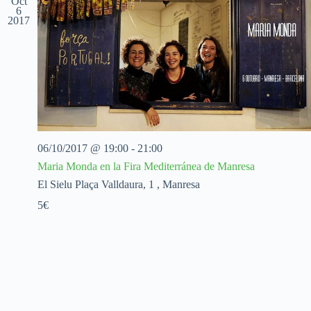
Oct
c
c
c
6
2017
i
i
i
o
ó
ó
n
n
n
a
d
d
l
e
e
a
v
v
f
i
i
e
s
s
c
t
t
h
a
a
a
s
s
06/10/2017 @ 19:00
-
21:00
.
d
Maria Monda en la Fira Mediterránea de Manresa
e
El Sielu
Plaça Valldaura, 1 , Manresa
E
v
5€
e
n
t
o