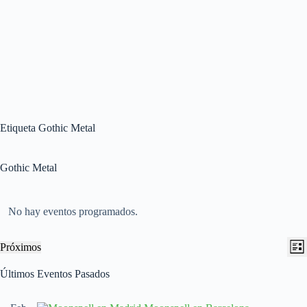
Etiqueta
Gothic Metal
Gothic Metal
No hay eventos programados.
N
N
Próximos
L
a
a
S
i
v
v
e
Últimos Eventos Pasados
s
e
e
l
t
g
g
e
a
a
a
c