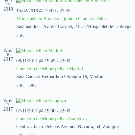
Feb
c
c
c
15
2018
i
i
i
15/02/2018 @ 19:00
-
23:55
o
ó
ó
Moonspell en Barcelona junto a Cradle of Filth
n
n
n
a
d
d
Salamandra 1
Av. del Carrilet, 235, L'Hospitalet de Llobregat
l
e
e
a
25€
v
v
f
i
i
e
s
s
c
Nov
t
t
8
h
a
a
2017
a
08/11/2017 @ 19:45
-
22:00
s
s
.
Concierto de Moonspell en Madrid
d
e
Sala Caracol
Bernardino Obregón 18, Madrid
E
23€ – 28€
v
e
n
Nov
t
7
o
2017
07/11/2017 @ 19:00
-
22:00
Concierto de Moonspell en Zaragoza
Centro Cívico Delicias
Avenida Navarra, 54, Zaragoza