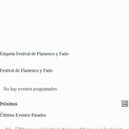
Etiqueta
Festival de Flamenco y Fado
Festival de Flamenco y Fado
No hay eventos programados.
N
N
Próximos
L
a
a
S
i
v
v
e
Últimos Eventos Pasados
s
e
e
l
t
g
g
e
a
a
a
c