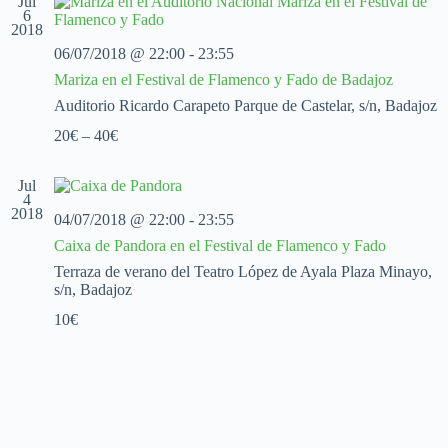
Jul
c
c
c
6
2018
i
i
i
o
ó
ó
06/07/2018 @ 22:00
-
23:55
n
n
n
Mariza en el Festival de Flamenco y Fado de Badajoz
a
d
d
l
e
e
Auditorio Ricardo Carapeto
Parque de Castelar, s/n, Badajoz
a
v
v
f
20€ – 40€
i
i
e
s
s
c
t
t
h
Jul
a
a
4
a
s
s
2018
.
04/07/2018 @ 22:00
-
23:55
d
Caixa de Pandora en el Festival de Flamenco y Fado
e
E
Terraza de verano del Teatro López de Ayala
Plaza Minayo,
v
s/n, Badajoz
e
10€
n
t
o