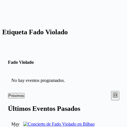
Etiqueta
Fado Violado
Fado Violado
No hay eventos programados.
Nave
Nave
Próximos
Lista
de
Selecciona
de
la
vista
Últimos Eventos Pasados
vistas
fecha.
de
Even
May