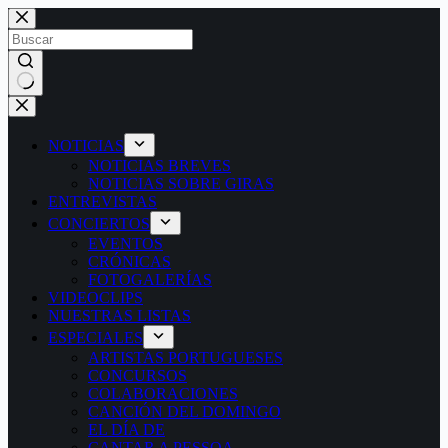
Saltar
al
contenido
Sin
resultados
NOTICIAS
NOTICIAS BREVES
NOTICIAS SOBRE GIRAS
ENTREVISTAS
CONCIERTOS
EVENTOS
CRÓNICAS
FOTOGALERÍAS
VIDEOCLIPS
NUESTRAS LISTAS
ESPECIALES
ARTISTAS PORTUGUESES
CONCURSOS
COLABORACIONES
CANCIÓN DEL DOMINGO
EL DÍA DE
CANTAR A PESSOA