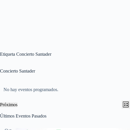
Etiqueta
Concierto Santader
Concierto Santader
No hay eventos programados.
N
N
Próximos
L
a
a
S
i
v
v
e
Últimos Eventos Pasados
s
e
e
l
t
g
g
e
a
a
a
c