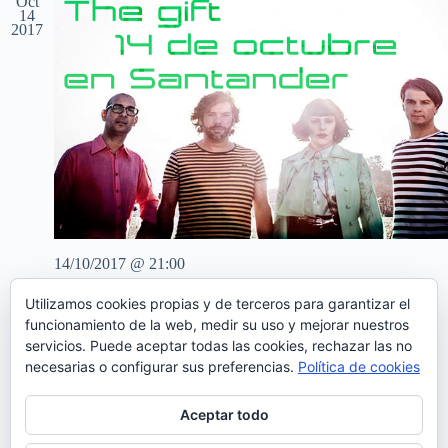
Oct
c
c
c
14
2017
i
i
i
o
ó
ó
n
n
n
a
d
d
l
e
e
a
v
v
f
i
i
e
s
s
c
t
t
h
a
a
a
s
s
.
d
e
14/10/2017 @ 21:00
E
v
Concierto de The Gift en Santander
e
Utilizamos cookies propias y de terceros para garantizar el
Escenario Santander
Av. Constitución, 39, Santander
n
funcionamiento de la web, medir su uso y mejorar nuestros
t
servicios. Puede aceptar todas las cookies, rechazar las no
18€
o
necesarias o configurar sus preferencias.
Política de cookies
Aceptar todo