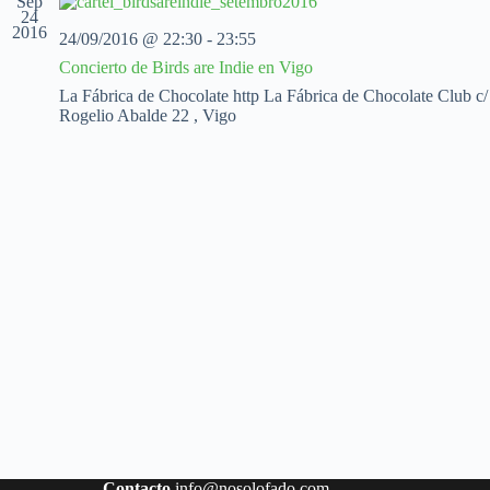
Sep
c
c
c
24
2016
i
i
i
24/09/2016 @ 22:30
-
23:55
o
ó
ó
Concierto de Birds are Indie en Vigo
n
n
n
a
d
d
La Fábrica de Chocolate
http La Fábrica de Chocolate Club c/
l
e
e
Rogelio Abalde 22 , Vigo
a
v
v
f
i
i
e
s
s
c
t
t
h
a
a
a
s
s
.
d
e
E
v
e
n
t
o
Contacto
info@nosolofado.com