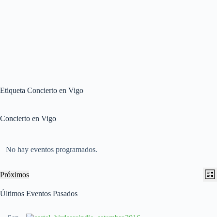
Etiqueta
Concierto en Vigo
Concierto en Vigo
No hay eventos programados.
N
N
Próximos
L
a
a
S
i
v
v
e
Últimos Eventos Pasados
s
e
e
l
t
g
g
e
a
a
a
c