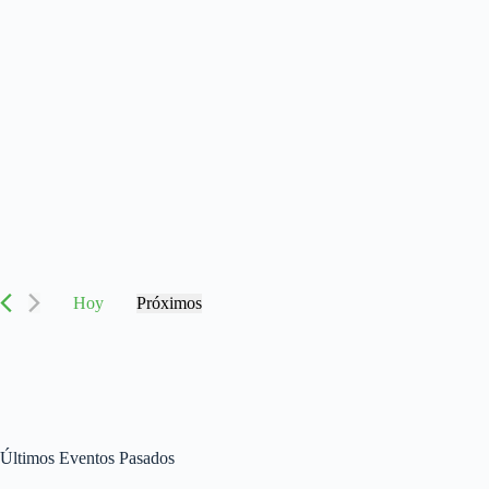
Hoy
Próximos
S
e
l
e
c
c
i
o
Últimos Eventos Pasados
n
a