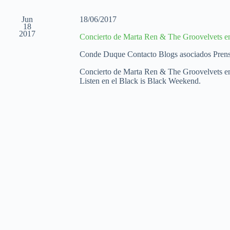
l
a
Jun
18/06/2017
f
18
2017
e
Concierto de Marta Ren & The Groovelvets e
c
h
Conde Duque
Contacto Blogs asociados Pren
a
.
Concierto de Marta Ren & The Groovelvets en 
Listen en el Black is Black Weekend.