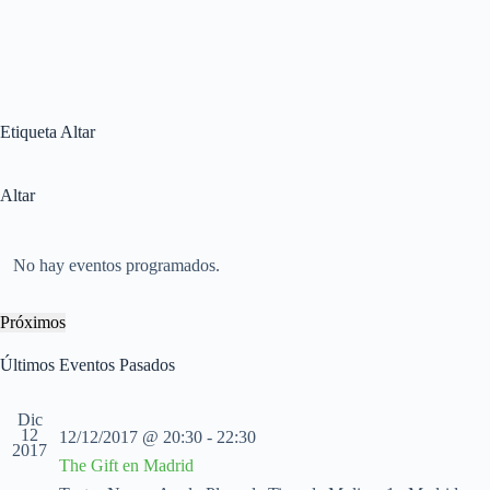
Etiqueta
Altar
Altar
No hay eventos programados.
Próximos
S
e
Últimos Eventos Pasados
l
e
c
Dic
c
12
12/12/2017 @ 20:30
-
22:30
2017
i
The Gift en Madrid
o
n