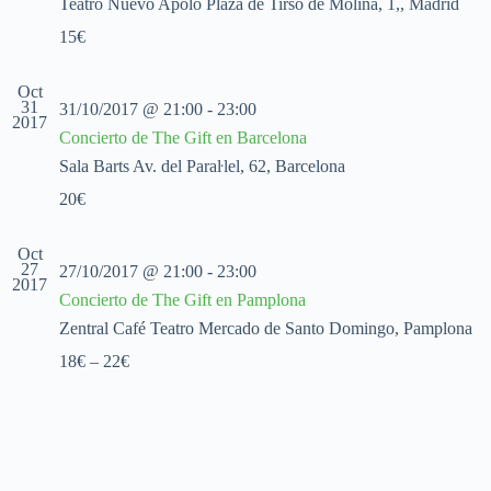
Teatro Nuevo Apolo
Plaza de Tirso de Molina, 1,, Madrid
a
l
15€
a
f
Oct
e
31
31/10/2017 @ 21:00
-
23:00
c
2017
h
Concierto de The Gift en Barcelona
a
Sala Barts
Av. del Paraŀlel, 62, Barcelona
.
20€
Oct
27
27/10/2017 @ 21:00
-
23:00
2017
Concierto de The Gift en Pamplona
Zentral Café Teatro
Mercado de Santo Domingo, Pamplona
18€ – 22€