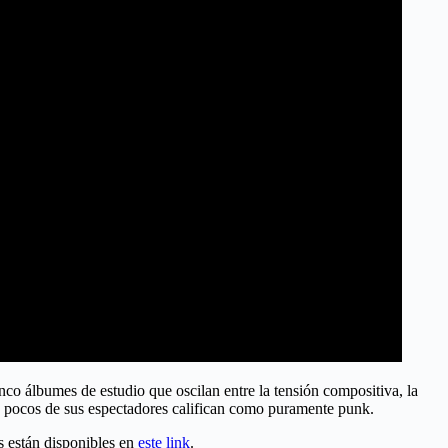
nco álbumes de estudio que oscilan entre la tensión compositiva, la
 no pocos de sus espectadores califican como puramente punk.
s están disponibles en
este link
.