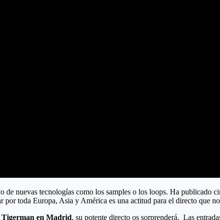
oyo de nuevas tecnologías como los samples o los loops. Ha publicado ci
ocar por toda Europa, Asia y América es una actitud para el directo que
 Tigerman en Madrid
, su potente directo os sorprenderá. Las entrada