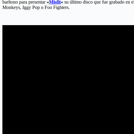
barítono para presentar
«
Misfit
«
su último disco que fue grabado en e
Monkeys, Iggy Pop o Foo Fighters.