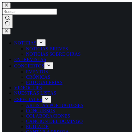
Saltar
al
contenido
Sin
resultados
NOTICIAS
NOTICIAS BREVES
NOTICIAS SOBRE GIRAS
ENTREVISTAS
CONCIERTOS
EVENTOS
CRÓNICAS
FOTOGALERÍAS
VIDEOCLIPS
NUESTRAS LISTAS
ESPECIALES
ARTISTAS PORTUGUESES
CONCURSOS
COLABORACIONES
CANCIÓN DEL DOMINGO
EL DÍA DE
CANTAR A PESSOA