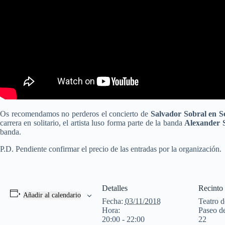
Os recomendamos no perderos el concierto de
Salvador Sobral en Se
carrera en solitario, el artista luso forma parte de la banda
Alexander 
banda.
P.D. Pendiente confirmar el precio de las entradas por la organización.
Detalles
Recinto
Añadir al calendario
Fecha:
03/11/2018
Teatro d
Hora:
Paseo de
20:00 - 22:00
22