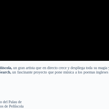
ñíscola,
un gran artista que en directo crece y despliega toda su magia
Search,
un fascinante proyecto que pone música a los poemas inglese
o del Palau de
os de Peñíscola