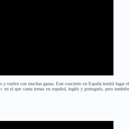
ado y vuelve con muchas ganas. Este concierto en España tendrá lugar e
e»
en el que canta temas en español, inglés y portugués, pero tambié