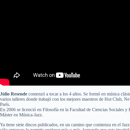
Júlio Resende
comenzó a tocar a los 4 años. Se formó en música clásic
varios talleres donde trabajó con los mejores maestros de Hot Club, 
París.
En 2006 se licenció en Filosofía en la Facultad de Ciencias Sociales 
Máster en Música-Jazz.
Ya tiene siete discos publicados, en un camino que comienza en el Jazz
sólo entonces le permite explorar más y más, logrando que esta insatis