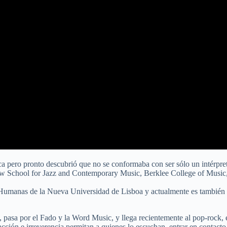
a pero pronto descubrió que no se conformaba con ser sólo un intérpret
New School for Jazz and Contemporary Music, Berklee College of Music,
y Humanas de la Nueva Universidad de Lisboa y actualmente es también 
, pasa por el Fado y la Word Music, y llega recientemente al pop-rock,
facción e irreverencia permitan a quienes lo escuchan, entrar en contac