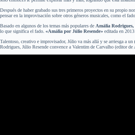
Después de haber grabado sus tres primeros proyectos en su propio nom
pensar en la improvisación sobre otros géneros musicales, como el fado
Basado en algunos de los temas más populares de
Amália Rodrigues,
lo que significa el fado.
«Amália por Júlio Resende»
editada en 2013 
Talentoso, creativo e improvisador, Júlio va más allá y se arriesga a u
Rodrigues, Júlio Resende convence a Valentim de Carvalho (editor de Amá