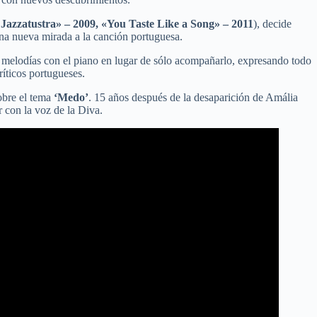
Jazzatustra» – 2009, «You Taste Like a Song» – 2011
), decide
una nueva mirada a la canción portuguesa.
ar melodías con el piano en lugar de sólo acompañarlo, expresando todo
íticos portugueses.
sobre el tema
‘Medo’
. 15 años después de la desaparición de Amália
 con la voz de la Diva.