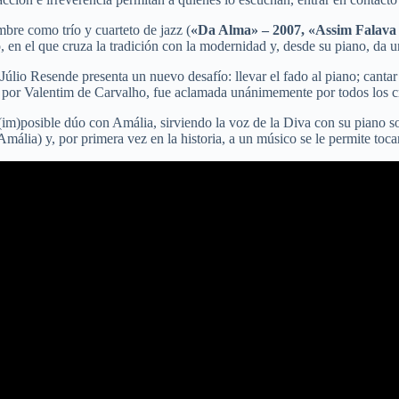
bre como trío y cuarteto de jazz (
«Da Alma» – 2007, «Assim Falava 
, en el que cruza la tradición con la modernidad y, desde su piano, da 
Júlio Resende presenta un nuevo desafío: llevar el fado al piano; cant
por Valentim de Carvalho, fue aclamada unánimemente por todos los cr
n (im)posible dúo con Amália, sirviendo la voz de la Diva con su piano 
lia) y, por primera vez en la historia, a un músico se le permite tocar