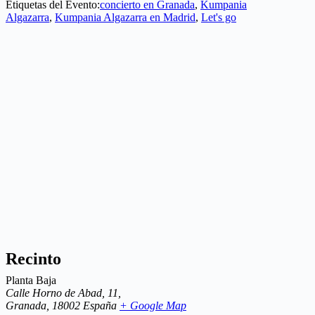
Etiquetas del Evento:
concierto en Granada
,
Kumpania
Algazarra
,
Kumpania Algazarra en Madrid
,
Let's go
Recinto
Planta Baja
Calle Horno de Abad, 11,
Granada
,
18002
España
+ Google Map