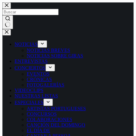
Saltar
al
contenido
Sin
resultados
NOTICIAS
NOTICIAS BREVES
NOTICIAS SOBRE GIRAS
ENTREVISTAS
CONCIERTOS
EVENTOS
CRÓNICAS
FOTOGALERÍAS
VIDEOCLIPS
NUESTRAS LISTAS
ESPECIALES
ARTISTAS PORTUGUESES
CONCURSOS
COLABORACIONES
CANCIÓN DEL DOMINGO
EL DÍA DE
CANTAR A PESSOA