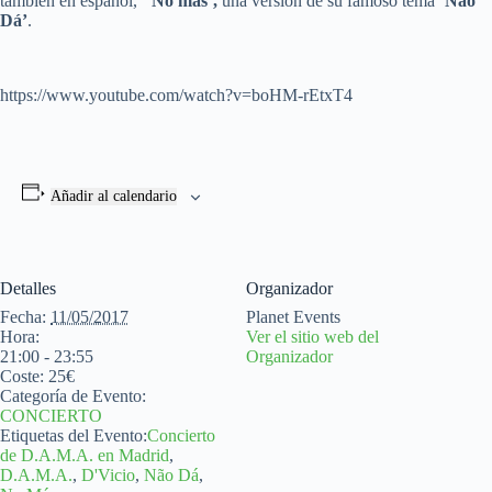
también en español,
‘No más’,
una versión de su famoso tema
‘Não
Dá’
.
https://www.youtube.com/watch?v=boHM-rEtxT4
Añadir al calendario
Detalles
Organizador
Fecha:
11/05/2017
Planet Events
Hora:
Ver el sitio web del
21:00 - 23:55
Organizador
Coste:
25€
Categoría de Evento:
CONCIERTO
Etiquetas del Evento:
Concierto
de D.A.M.A. en Madrid
,
D.A.M.A.
,
D'Vicio
,
Não Dá
,