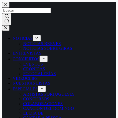
Saltar
al
contenido
Sin
resultados
NOTICIAS
NOTICIAS BREVES
NOTICIAS SOBRE GIRAS
ENTREVISTAS
CONCIERTOS
EVENTOS
CRÓNICAS
FOTOGALERÍAS
VIDEOCLIPS
NUESTRAS LISTAS
ESPECIALES
ARTISTAS PORTUGUESES
CONCURSOS
COLABORACIONES
CANCIÓN DEL DOMINGO
EL DÍA DE
CANTAR A PESSOA