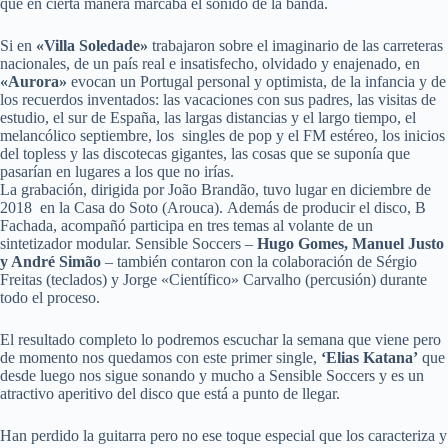
que en cierta manera marcaba el sonido de la banda.
Si en
«Villa Soledade»
trabajaron sobre el imaginario de las carreteras
nacionales, de un país real e insatisfecho, olvidado y enajenado, en
«Aurora»
evocan un Portugal personal y optimista, de la infancia y de
los recuerdos inventados: las vacaciones con sus padres, las visitas de
estudio, el sur de España, las largas distancias y el largo tiempo, el
melancólico septiembre, los singles de pop y el FM estéreo, los inicios
del topless y las discotecas gigantes, las cosas que se suponía que
pasarían en lugares a los que no irías.
La grabación, dirigida por João Brandão, tuvo lugar en diciembre de
2018 en la Casa do Soto (Arouca). Además de producir el disco, B
Fachada, acompañó participa en tres temas al volante de un
sintetizador modular. Sensible Soccers –
Hugo Gomes, Manuel Justo
y André Simão
– también contaron con la colaboración de Sérgio
Freitas (teclados) y Jorge «Científico» Carvalho (percusión) durante
todo el proceso.
El resultado completo lo podremos escuchar la semana que viene pero
de momento nos quedamos con este primer single,
‘Elias Katana’
que
desde luego nos sigue sonando y mucho a Sensible Soccers y es un
atractivo aperitivo del disco que está a punto de llegar.
Han perdido la guitarra pero no ese toque especial que los caracteriza y