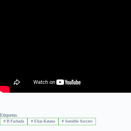
Etiquetas
#
B Fachada
#
Elias Katana
#
Sensible Soccers