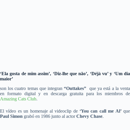
‘Ela gosta de mim assim’, ‘
Diz-lhe que não’, ‘Déjà vu’ y ‘Um di
maior’
son los cuatro temas que integran
“Outtakes”
que ya está a la vent
en formato digital y en descarga gratuita para los miembros de
Amazing Cats Club
.
El vídeo es un homenaje al videoclip de
‘You can call me Al’
qu
Paul Simon
grabó en 1986 junto al actor
Chevy Chase
.