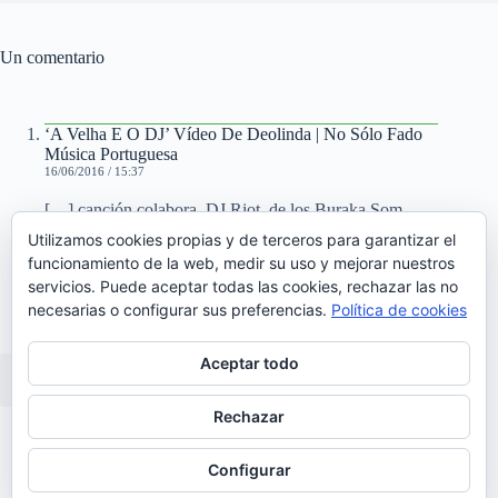
Un comentario
‘A Velha E O DJ’ Vídeo De Deolinda | No Sólo Fado
Música Portuguesa
16/06/2016 / 15:37
[…] canción colabora DJ Riot, de los Buraka Som
Sistema. Después de presentar su primer single,
Utilizamos cookies propias y de terceros para garantizar el
‘Corzinha de verão’ traen ahora este bailable tema para
funcionamiento de la web, medir su uso y mejorar nuestros
el que han grabado este divertido videoclip realizado
servicios. Puede aceptar todas las cookies, rechazar las no
por […]
necesarias o configurar sus preferencias.
Política de cookies
Aceptar todo
Los comentarios están cerrados.
Rechazar
Configurar