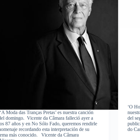
‘O Ho
‘A Moda das Tranças Pretas’ es nuestra canción
nuestr
del domingo. Vicente da Câmara falleció ayer a
del se
los 87 años y en No Sólo Fado, queremos rendirle
public
homenaje recordando esta interpretación de su
do Ca
tema más conocido. Vicente da Câmara